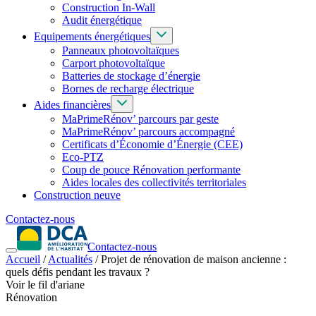
Construction In-Wall
Audit énergétique
Equipements énergétiques
Panneaux photovoltaïques
Carport photovoltaïque
Batteries de stockage d’énergie
Bornes de recharge électrique
Aides financières
MaPrimeRénov’ parcours par geste
MaPrimeRénov’ parcours accompagné
Certificats d’Économie d’Énergie (CEE)
Eco-PTZ
Coup de pouce Rénovation performante
Aides locales des collectivités territoriales
Construction neuve
Contactez-nous
Contactez-nous
Accueil
/
Actualités
/
Projet de rénovation de maison ancienne :
quels défis pendant les travaux ?
Voir le fil d'ariane
Rénovation