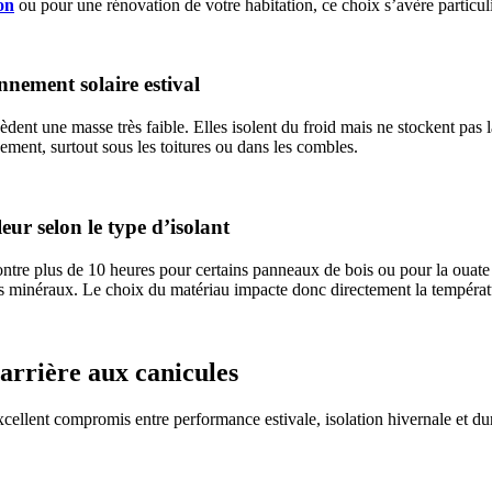
on
ou pour une rénovation de votre habitation, ce choix s’avère particul
nnement solaire estival
dent une masse très faible. Elles isolent du froid mais ne stockent pas l
dement, surtout sous les toitures ou dans les combles.
eur selon le type d’isolant
re plus de 10 heures pour certains panneaux de bois ou pour la ouate de
nts minéraux. Le choix du matériau impacte donc directement la températu
barrière aux canicules
excellent compromis entre performance estivale, isolation hivernale et du