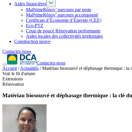
Aides financières
MaPrimeRénov’ parcours par geste
MaPrimeRénov’ parcours accompagné
Certificats d’Économie d’Énergie (CEE)
Eco-PTZ
Coup de pouce Rénovation performante
Aides locales des collectivités territoriales
Construction neuve
Contactez-nous
Contactez-nous
Accueil
/
Actualités
/
Matériau biosourcé et déphasage thermique : la c
Voir le fil d'ariane
Extensions
Rénovation
Matériau biosourcé et déphasage thermique : la clé du