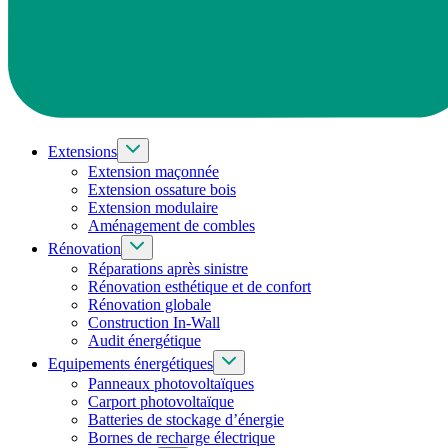
Extensions
Extension maçonnée
Extension ossature bois
Extension modulaire
Aménagement de combles
Rénovation
Réparations après sinistre
Rénovation esthétique et de confort
Rénovation globale
Construction In-Wall
Audit énergétique
Equipements énergétiques
Panneaux photovoltaïques
Carport photovoltaïque
Batteries de stockage d’énergie
Bornes de recharge électrique