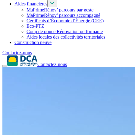
Aides financières
MaPrimeRénov’ parcours par geste
MaPrimeRénov’ parcours accompagné
Certificats d’Économie d’Énergie (CEE)
Eco-PTZ
Coup de pouce Rénovation performante
Aides locales des collectivités territoriales
Construction neuve
Contactez-nous
Contactez-nous