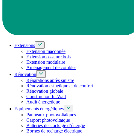
Extensions
Extension maçonnée
Extension ossature bois
Extension modulaire
Aménagement de combles
Rénovation
Réparations après sinistre
Rénovation esthétique et de confort
Rénovation globale
Construction In-Wall
Audit énergétique
Equipements énergétiques
Panneaux photovoltaïques
Carport photovoltaïque
Batteries de stockage d’énergie
Bornes de recharge électrique