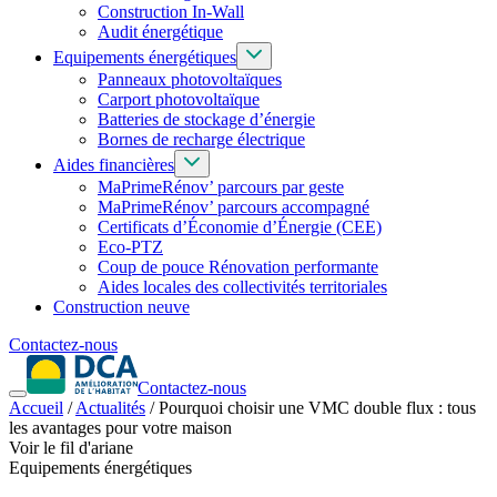
Construction In-Wall
Audit énergétique
Equipements énergétiques
Panneaux photovoltaïques
Carport photovoltaïque
Batteries de stockage d’énergie
Bornes de recharge électrique
Aides financières
MaPrimeRénov’ parcours par geste
MaPrimeRénov’ parcours accompagné
Certificats d’Économie d’Énergie (CEE)
Eco-PTZ
Coup de pouce Rénovation performante
Aides locales des collectivités territoriales
Construction neuve
Contactez-nous
Contactez-nous
Accueil
/
Actualités
/
Pourquoi choisir une VMC double flux : tous
les avantages pour votre maison
Voir le fil d'ariane
Equipements énergétiques