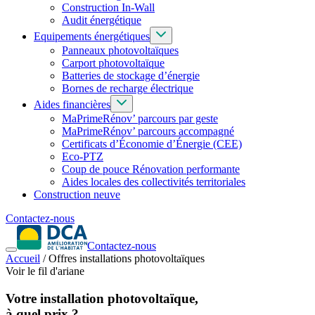
Construction In-Wall
Audit énergétique
Equipements énergétiques
Panneaux photovoltaïques
Carport photovoltaïque
Batteries de stockage d’énergie
Bornes de recharge électrique
Aides financières
MaPrimeRénov’ parcours par geste
MaPrimeRénov’ parcours accompagné
Certificats d’Économie d’Énergie (CEE)
Eco-PTZ
Coup de pouce Rénovation performante
Aides locales des collectivités territoriales
Construction neuve
Contactez-nous
Contactez-nous
Accueil
/
Offres installations photovoltaïques
Voir le fil d'ariane
Votre installation photovoltaïque,
à quel prix ?